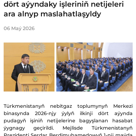
dört aýyndaky işleriniň netijeleri
ara alnyp maslahatlaşyldy
06 Maý 2026
Türkmenistanyň nebitgaz toplumynyň Merkezi
binasynda 2026-njy ýylyň ilkinji dört aýynda
pudagyň işiniň netijelerine bagyşlanan hasabat
ýygnagy geçirildi. Mejlisde Türkmenistanyň
Prezidenti Serdar Berdimuhamedowyň 1-nji maýda