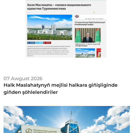
07 Awgust 2026
Halk Maslahatynyň mejlisi halkara giňişliginde
giňden şöhlelendiriler