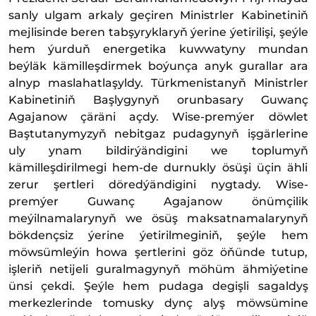
sanly ulgam arkaly geçiren Ministrler Kabinetiniň
mejlisinde beren tabşyryklaryň ýerine ýetirilişi, şeýle
hem ýurduň energetika kuwwatyny mundan
beýläk kämilleşdirmek boýunça anyk gurallar ara
alnyp maslahatlaşyldy. Türkmenistanyň Ministrler
Kabinetiniň Başlygynyň orunbasary Guwanç
Agajanow çäräni açdy. Wise-premýer döwlet
Baştutanymyzyň nebitgaz pudagynyň işgärlerine
uly ynam bildirýändigini we toplumyň
kämilleşdirilmegi hem-de durnukly ösüşi üçin ähli
zerur şertleri döredýändigini nygtady. Wise-
premýer Guwanç Agajanow önümçilik
meýilnamalarynyň we ösüş maksatnamalarynyň
bökdençsiz ýerine ýetirilmeginiň, şeýle hem
möwsümleýin howa şertlerini göz öňünde tutup,
işleriň netijeli guralmagynyň möhüm ähmiýetine
ünsi çekdi. Şeýle hem pudaga degişli sagaldyş
merkezlerinde tomusky dynç alyş möwsümine