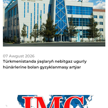
07 Awgust 2026
Türkmenistanda ýaşlaryň nebitgaz ugurly
hünärlerine bolan gyzyklanmasy artýar