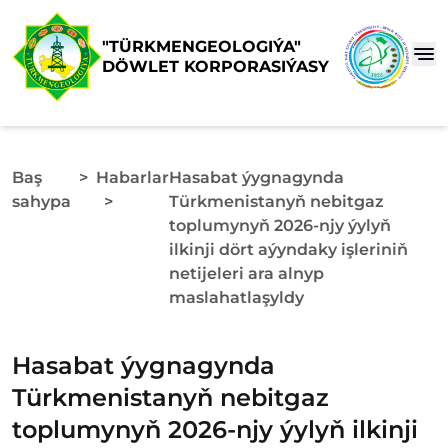
"TÜRKMENGEOLOGIÝA"
DÖWLET KORPORASIÝASY
Baş
>
Habarlar
Hasabat ýygnagynda
sahypa
>
Türkmenistanyň nebitgaz
toplumynyň 2026-njy ýylyň
ilkinji dört aýyndaky işleriniň
netijeleri ara alnyp
maslahatlaşyldy
Hasabat ýygnagynda
Türkmenistanyň nebitgaz
toplumynyň 2026-njy ýylyň ilkinji