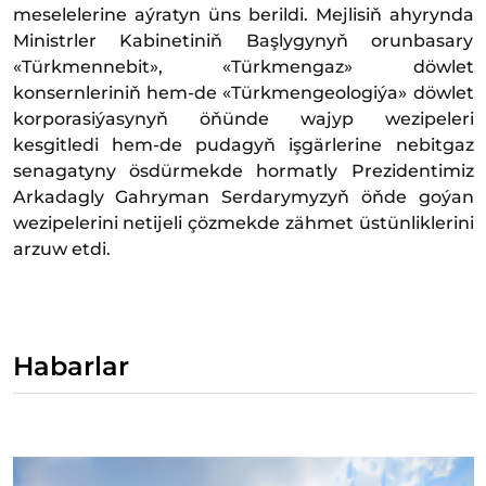
meselelerine aýratyn üns berildi. Mejlisiň ahyrynda
Ministrler Kabinetiniň Başlygynyň orunbasary
«Türkmennebit», «Türkmengaz» döwlet
konsernleriniň hem-de «Türkmengeologiýa» döwlet
korporasiýasynyň öňünde wajyp wezipeleri
kesgitledi hem-de pudagyň işgärlerine nebitgaz
senagatyny ösdürmekde hormatly Prezidentimiz
Arkadagly Gahryman Serdarymyzyň öňde goýan
wezipelerini netijeli çözmekde zähmet üstünliklerini
arzuw etdi.
Habarlar