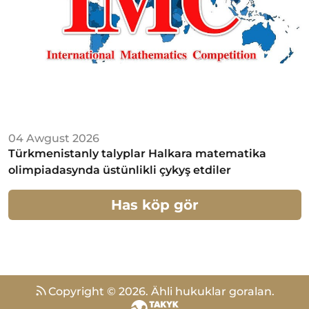
04 Awgust 2026
Türkmenistanly talyplar Halkara matematika
olimpiadasynda üstünlikli çykyş etdiler
Has köp gör
Copyright ©
2026
.
Ähli hukuklar goralan.