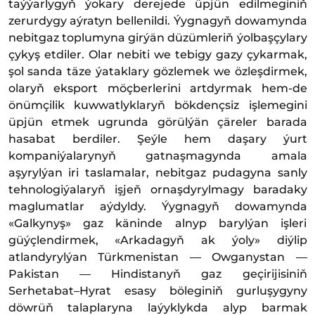
taýýarlygyň ýokary derejede üpjün edilmeginiň
zerurdygy aýratyn bellenildi. Ýygnagyň dowamynda
nebitgaz toplumyna girýän düzümleriň ýolbaşçylary
çykyş etdiler. Olar nebiti we tebigy gazy çykarmak,
şol sanda täze ýataklary gözlemek we özleşdirmek,
olaryň eksport möçberlerini artdyrmak hem-de
önümçilik kuwwatlyklaryň bökdençsiz işlemegini
üpjün etmek ugrunda görülýän çäreler barada
hasabat berdiler. Şeýle hem daşary ýurt
kompaniýalarynyň gatnaşmagynda amala
aşyrylýan iri taslamalar, nebitgaz pudagyna sanly
tehnologiýalaryň işjeň ornaşdyrylmagy baradaky
maglumatlar aýdyldy. Ýygnagyň dowamynda
«Galkynyş» gaz käninde alnyp barylýan işleri
güýçlendirmek, «Arkadagyň ak ýoly» diýlip
atlandyrylýan Türkmenistan — Owganystan —
Pakistan — Hindistanyň gaz geçirijisiniň
Serhetabat–Hyrat esasy böleginiň gurluşygyny
döwrüň talaplaryna laýyklykda alyp barmak