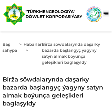
"TÜRKMENGEOLOGIÝA"
DÖWLET KORPORASIÝASY
Baş
>
Habarlar
Birža söwdalarynda daşarky
sahypa
>
bazarda başlangyç ýagyny
satyn almak boýunça
geleşikleri baglaşyldy
Birža söwdalarynda daşarky
bazarda başlangyç ýagyny satyn
almak boýunça geleşikleri
baglaşyldy