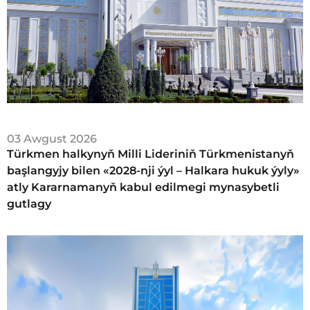
03 Awgust 2026
Türkmen halkynyň Milli Lideriniň Türkmenistanyň
başlangyjy bilen «2028-nji ýyl – Halkara hukuk ýyly»
atly Kararnamanyň kabul edilmegi mynasybetli
gutlagy