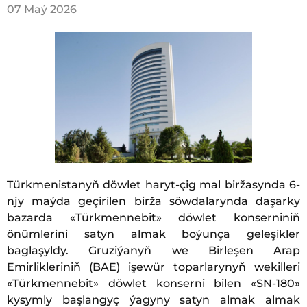
07 Maý 2026
Türkmenistanyň döwlet haryt-çig mal biržasynda 6-
njy maýda geçirilen birža söwdalarynda daşarky
bazarda «Türkmennebit» döwlet konserniniň
önümlerini satyn almak boýunça geleşikler
baglaşyldy. Gruziýanyň we Birleşen Arap
Emirlikleriniň (BAE) işewür toparlarynyň wekilleri
«Türkmennebit» döwlet konserni bilen «SN-180»
kysymly başlangyç ýagyny satyn almak almak