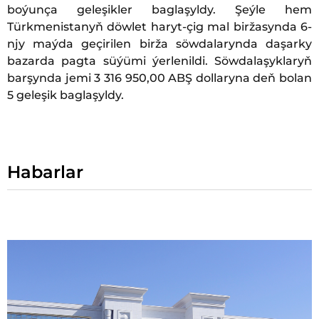
boýunça geleşikler baglaşyldy. Şeýle hem
Türkmenistanyň döwlet haryt-çig mal biržasynda 6-
njy maýda geçirilen birža söwdalarynda daşarky
bazarda pagta süýümi ýerlenildi. Söwdalaşyklaryň
barşynda jemi 3 316 950,00 ABŞ dollaryna deň bolan
5 geleşik baglaşyldy.
Habarlar