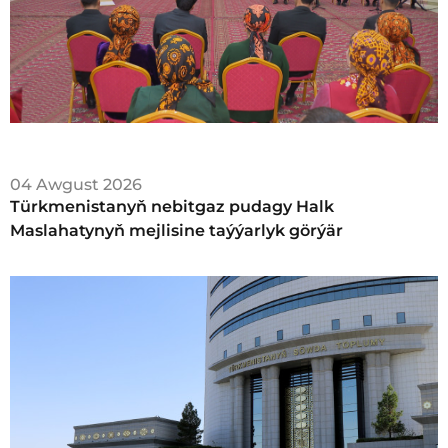
04 Awgust 2026
Türkmenistanyň nebitgaz pudagy Halk
Maslahatynyň mejlisine taýýarlyk görýär