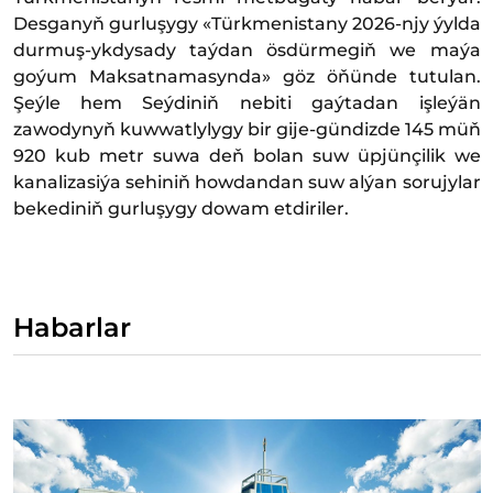
Desganyň gurluşygy «Türkmenistany 2026-njy ýylda
durmuş-ykdysady taýdan ösdürmegiň we maýa
goýum Maksatnamasynda» göz öňünde tutulan.
Şeýle hem Seýdiniň nebiti gaýtadan işleýän
zawodynyň kuwwatlylygy bir gije-gündizde 145 müň
920 kub metr suwa deň bolan suw üpjünçilik we
kanalizasiýa sehiniň howdandan suw alýan sorujylar
bekediniň gurluşygy dowam etdiriler.
Habarlar