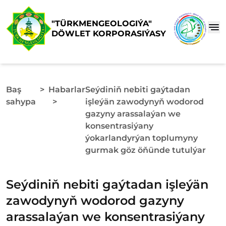
"TÜRKMENGEOLOGIÝA"
DÖWLET KORPORASIÝASY
Baş
>
Habarlar
Seýdiniň nebiti gaýtadan
sahypa
>
işleýän zawodynyň wodorod
gazyny arassalaýan we
konsentrasiýany
ýokarlandyrýan toplumyny
gurmak göz öňünde tutulýar
Seýdiniň nebiti gaýtadan işleýän
zawodynyň wodorod gazyny
arassalaýan we konsentrasiýany