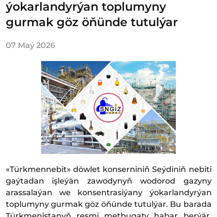
ýokarlandyrýan toplumyny
gurmak göz öňünde tutulýar
07 Maý 2026
«Türkmennebit» döwlet konserniniň Seýdiniň nebiti
gaýtadan işleýän zawodynyň wodorod gazyny
arassalaýan we konsentrasiýany ýokarlandyrýan
toplumyny gurmak göz öňünde tutulýar. Bu barada
Türkmenistanyň resmi metbugaty habar berýär.