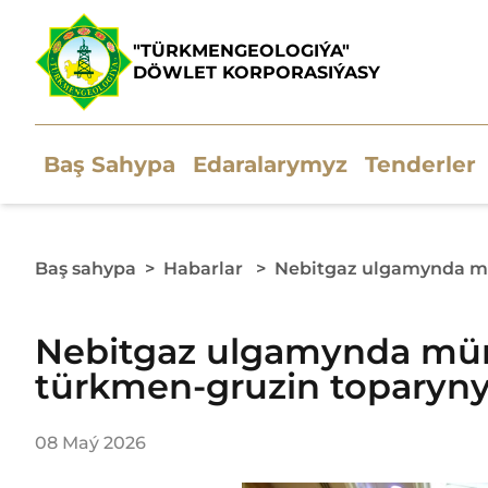
"TÜRKMENGEOLOGIÝA"
DÖWLET KORPORASIÝASY
Baş Sahypa
Edaralarymyz
Tenderler
Baş sahypa
>
Habarlar
>
Nebitgaz ulgamynda mü
Nebitgaz ulgamynda mümk
türkmen-gruzin toparyn
08 Maý 2026