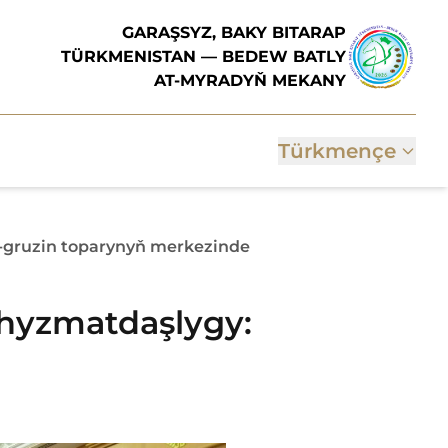
GARAŞSYZ, BAKY BITARAP
TÜRKMENISTAN — BEDEW BATLY
AT-MYRADYŇ MEKANY
Türkmençe
-gruzin toparynyň merkezinde
hyzmatdaşlygy: