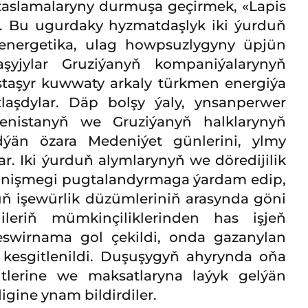
a taslamalaryny durmuşa geçirmek, «Lapis
er. Bu ugurdaky hyzmatdaşlyk iki ýurduň
e energetika, ulag howpsuzlygyny üpjün
yjylar Gruziýanyň kompaniýalarynyň
taşyr kuwwaty arkaly türkmen energiýa
tlaşdylar. Däp bolşy ýaly, ynsanperwer
menistanyň we Gruziýanyň halklarynyň
ýän özara Medeniýet günlerini, ylmy
ar. Iki ýurduň alymlarynyň we döredijilik
düşünişmegi pugtalandyrmaga ýardam edip,
uň işewürlik düzümleriniň arasynda göni
ileriň mümkinçiliklerinden has işjeň
Teswirnama gol çekildi, onda gazanylan
y kesgitlenildi. Duşuşygyň ahyrynda oňa
bitlerine we maksatlaryna laýyk gelýän
gine ynam bildirdiler.