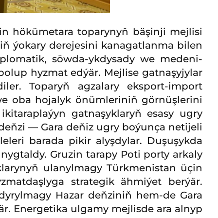
 hökümetara toparynyň bäşinji mejlisi
iň ýokary derejesini kanagatlanma bilen
-diplomatik, söwda-ykdysady we medeni-
olup hyzmat edýär. Mejlise gatnaşyjylar
ler. Toparyň agzalary eksport-import
we oba hojalyk önümleriniň görnüşlerini
ikitaraplaýyn gatnaşyklaryň esasy ugry
 deňzi — Gara deňiz ugry boýunça netijeli
eri barada pikir alyşdylar. Duşuşykda
taldy. Gruzin tarapy Poti porty arkaly
yklarynyň ulanylmagy Türkmenistan üçin
zmatdaşlyga strategik ähmiýet berýär.
şdyrylmagy Hazar deňziniň hem-de Gara
är. Energetika ulgamy mejlisde ara alnyp