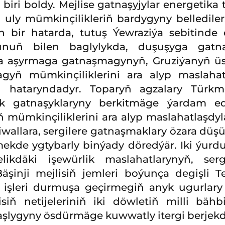
biri boldy. Mejlise gatnaşyjylar energetik
 uly mümkinçilikleriň bardygyny belledil
n bir hatarda, tutuş Ýewraziýa sebitind
uň bilen baglylykda, duşuşyga gatnaş
la aşyrmaga gatnaşmagynyň, Gruziýanyň üs
magyň mümkinçiliklerini ara alyp maslaha
yň hataryndadyr. Toparyň agzalary Türk
ek gatnaşyklaryny berkitmäge ýardam ed
ň mümkinçiliklerini ara alyp maslahatlaşdyl
festiwallara, sergilere gatnaşmaklary özara 
kde ygtybarly binýady döredýär. Iki ýurd
ikdäki işewürlik maslahatlarynyň, serg
äşinji mejlisiň jemleri boýunça degişli 
len işleri durmuşa geçirmegiň anyk ugurlar
isiň netijeleriniň iki döwletiň milli bäh
lygyny ösdürmäge kuwwatly itergi berjekdi