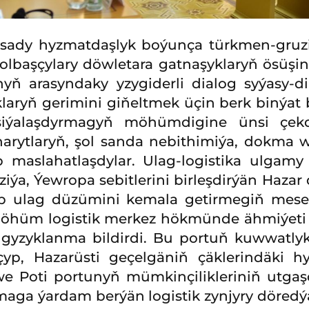
sady hyzmatdaşlyk boýunça türkmen-gruzin
olbaşçylary döwletara gatnaşyklaryň ösüşin
nyň arasyndaky yzygiderli dialog syýasy
aryň gerimini giňeltmek üçin berk binýat b
asiýalaşdyrmagyň möhümdigine ünsi çekdi
 harytlaryň, şol sanda nebithimiýa, dokma 
 maslahatlaşdylar. Ulag-logistika ulgamy 
iýa, Ýewropa sebitlerini birleşdirýän Hazar
ulag düzümini kemala getirmegiň meselel
hüm logistik merkez hökmünde ähmiýeti nyg
 gyzyklanma bildirdi. Bu portuň kuwwatl
yp, Hazarüsti geçelgäniň çäklerindäki hy
e Poti portunyň mümkinçilikleriniň utga
maga ýardam berýän logistik zynjyry döredý