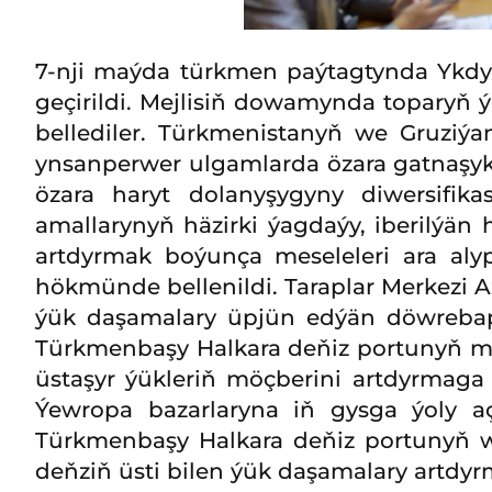
7-nji maýda türkmen paýtagtynda Ykdy
geçirildi. Mejlisiň dowamynda toparyň ý
bellediler. Türkmenistanyň we Gruziýa
ynsanperwer ulgamlarda özara gatnaşykl
özara haryt dolanyşygyny diwersifik
amallarynyň häzirki ýagdaýy, iberilýän
artdyrmak boýunça meseleleri ara alyp
hökmünde bellenildi. Taraplar Merkezi Az
ýük daşamalary üpjün edýän döwrebap 
Türkmenbaşy Halkara deňiz portunyň mö
üstaşyr ýükleriň möçberini artdyrmaga
Ýewropa bazarlaryna iň gysga ýoly aç
Türkmenbaşy Halkara deňiz portunyň w
deňziň üsti bilen ýük daşamalary artdyr