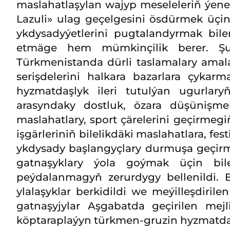
maslahatlaşylan wajyp meseleleriň ýene 
Lazuli» ulag geçelgesini ösdürmek üçin
ykdysadyýetlerini pugtalandyrmak bile
etmäge hem mümkinçilik berer. Şun
Türkmenistanda dürli taslamalary ama
serişdelerini halkara bazarlara çykar
hyzmatdaşlyk ileri tutulýan ugurlar
arasyndaky dostluk, özara düşünişm
maslahatlary, sport çärelerini geçirmegi
işgärleriniň bilelikdäki maslahatlara, 
ykdysady başlangyçlary durmuşa geçirme
gatnaşyklary ýola goýmak üçin bilel
peýdalanmagyň zerurdygy bellenildi. B
ylalaşyklar berkidildi we meýilleşdiri
gatnaşyjylar Aşgabatda geçirilen mejl
köptaraplaýyn türkmen-gruzin hyzmatdaş