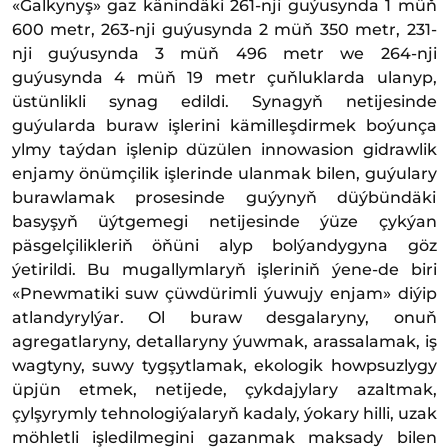
«Galkynyş» gaz känindäki 261-nji guýusynda 1 müň
600 metr, 263-nji guýusynda 2 müň 350 metr, 231-
nji guýusynda 3 müň 496 metr we 264-nji
guýusynda 4 müň 19 metr çuňluklarda ulanyp,
üstünlikli synag edildi. Synagyň netijesinde
guýularda buraw işlerini kämilleşdirmek boýunça
ylmy taýdan işlenip düzülen innowasion gidrawlik
enjamy önümçilik işlerinde ulanmak bilen, guýulary
burawlamak prosesinde guýynyň düýbündäki
basyşyň üýtgemegi netijesinde ýüze çykýan
päsgelçilikleriň öňüni alyp bolýandygyna göz
ýetirildi. Bu mugallymlaryň işleriniň ýene-de biri
«Pnewmatiki suw çüwdürimli ýuwujy enjam» diýip
atlandyrylýar. Ol buraw desgalaryny, onuň
agregatlaryny, detallaryny ýuwmak, arassalamak, iş
wagtyny, suwy tygşytlamak, ekologik howpsuzlygy
üpjün etmek, netijede, çykdajylary azaltmak,
çylşyrymly tehnologiýalaryň kadaly, ýokary hilli, uzak
möhletli işledilmegini gazanmak maksady bilen