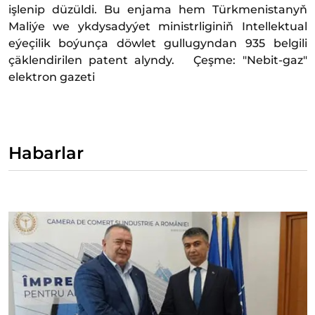
işlenip düzüldi. Bu enjama hem Türkmenistanyň
Maliýe we ykdysadyýet ministrliginiň Intellektual
eýeçilik boýunça döwlet gullugyndan 935 belgili
çäklendirilen patent alyndy. Çeşme: "Nebit-gaz"
elektron gazeti
Habarlar