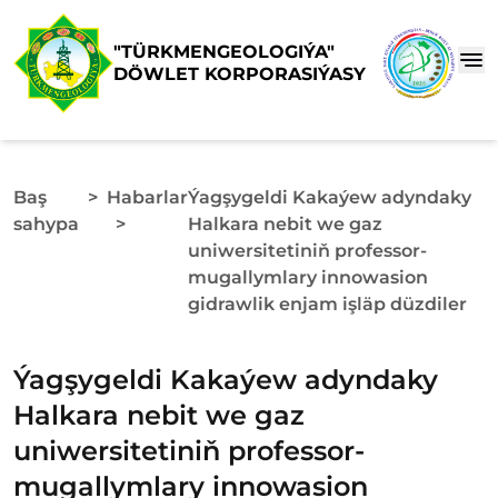
"TÜRKMENGEOLOGIÝA"
DÖWLET KORPORASIÝASY
Baş
>
Habarlar
Ýagşygeldi Kakaýew adyndaky
sahypa
>
Halkara nebit we gaz
uniwersitetiniň professor-
mugallymlary innowasion
gidrawlik enjam işläp düzdiler
Ýagşygeldi Kakaýew adyndaky
Halkara nebit we gaz
uniwersitetiniň professor-
mugallymlary innowasion