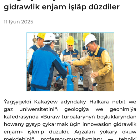
gidrawlik enjam işläp düzdiler
11 Iýun 2025
Ýagşygeldi Kakaýew adyndaky Halkara nebit we
gaz uniwersitetiniň geologiýa we geohimiýa
kafedrasynda «Buraw turbalarynyň boşluklaryndan
howany gysyp çykarmak üçin innowasion gidrawlik
enjam» işlenip düzüldi. Agzalan ýokary okuw
mekdebiniň professor-mugallymlary — tehniki