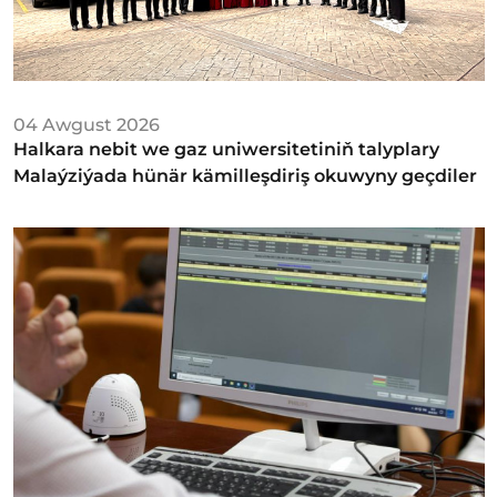
04 Awgust 2026
Halkara nebit we gaz uniwersitetiniň talyplary
Malaýziýada hünär kämilleşdiriş okuwyny geçdiler