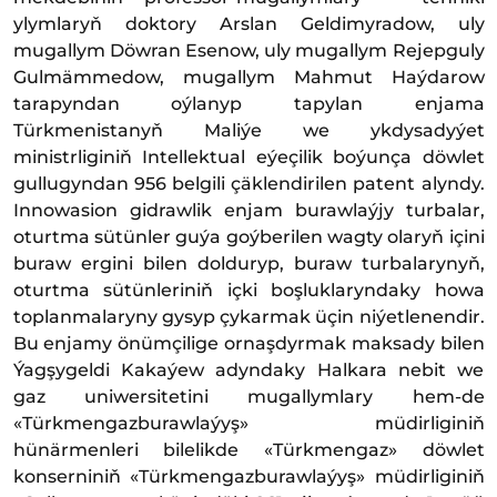
ylymlaryň doktory Arslan Geldimyradow, uly
mugallym Döwran Esenow, uly mugallym Rejepguly
Gulmämmedow, mugallym Mahmut Haýdarow
tarapyndan oýlanyp tapylan enjama
Türkmenistanyň Maliýe we ykdysadyýet
ministrliginiň Intellektual eýeçilik boýunça döwlet
gullugyndan 956 belgili çäklendirilen patent alyndy.
Innowasion gidrawlik enjam burawlaýjy turbalar,
oturtma sütünler guýa goýberilen wagty olaryň içini
buraw ergini bilen dolduryp, buraw turbalarynyň,
oturtma sütünleriniň içki boşluklaryndaky howa
toplanmalaryny gysyp çykarmak üçin niýetlenendir.
Bu enjamy önümçilige ornaşdyrmak maksady bilen
Ýagşygeldi Kakaýew adyndaky Halkara nebit we
gaz uniwersitetini mugallymlary hem-de
«Türkmengazburawlaýyş» müdirliginiň
hünärmenleri bilelikde «Türkmengaz» döwlet
konserniniň «Türkmengazburawlaýyş» müdirliginiň