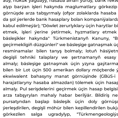
ady, hukuk ýagdaýy, hasaba alnan ýurdy, bank rekwi
alyp barýan işleri hakynda maglumatlary görkezi
görnüşde arza tabşyrmaly (ofşor zolaklarda hasaba 
da şol ýerlerde bank hasaplary bolan kompaniýalard
kabul edilmeýär); "Döwlet zerurlyklary üçin harytlar b
etmek, işleri ýerine ýetirmek, hyzmatlary etme
bäsleşikler hakynda" Türkmenistanyň Kanuny, "Bäs
geçirmekligiň düzgünleri" we bäsleşige gatnaşmak üç
resminamalar bilen tanyş bolmaly; lotuň häsiýet
degişli tehniki talaplary we şertnamanyň esasy ş
almaly; bäsleşige gatnaşmak üçin yzyna gaýtarmaz
bilen bir Lot üçin 500 amerikan dollary möçberde 
ekwiwalent bahasyny manat görnüşinde (GBüS-i
harajatlaryny hasaba almazdan) tölemek üçin hasap 
almaly. Pul serişdelerini geçirmek üçin hasap belgi
arza tabşyrylan mahaly habar berilýär. Bildiriş ne
pursatyndan başlap bäsleşik üçin doly görnüş
ýerleşdirilen, degişli möhür bilen kepillendirilen buk
görkezilen salga ugradylyp, “Türkmengeologiý