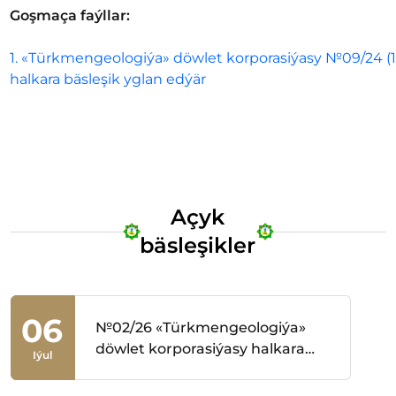
Goşmaça faýllar:
1
.
«Türkmengeologiýa» döwlet korporasiýasy №09/24 (1) 
halkara bäsleşik yglan edýär
Açyk
bäsleşikler
06
№02/26 «Türkmengeologiýa»
döwlet korporasiýasy halkara
Iýul
tender yglan edýär