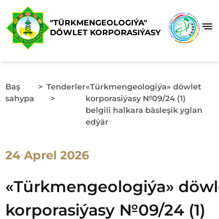
"TÜRKMENGEOLOGIÝA"
DÖWLET KORPORASIÝASY
Baş
>
Tenderler
«Türkmengeologiýa» döwlet
sahypa
>
korporasiýasy №09/24 (1)
belgili halkara bäsleşik yglan
edýär
24 Aprel 2026
«Türkmengeologiýa» döwl
korporasiýasy №09/24 (1)