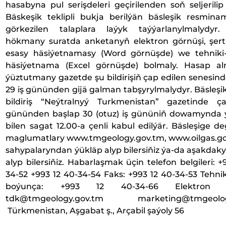
hasabyna pul serişdeleri geçirilenden soň seljerilip
Bäskeşik teklipli bukja berilýän bäsleşik resmina
görkezilen talaplara laýyk taýýarlanylmalydyr
hökmany suratda anketanyň elektron görnüşi, şe
esasy häsiýetnamasy (Word görnüşde) we tehniki
häsiýetnama (Excel görnüşde) bolmaly. Hasap a
ýüztutmany gazetde şu bildirişiň çap edilen senesin
29 iş gününden gijä galman tabşyrylmalydyr. Bäsleşik 
bildiriş “Neýtralnyý Turkmenistan” gazetinde ç
gününden başlap 30 (otuz) iş gününiň dowamynda ý
bilen sagat 12.00-a çenli kabul edilýär. Bäsleşige deg
maglumatlary www.tmgeology.gov.tm, www.oilgas.g
sahypalaryndan ýükläp alyp bilersiňiz ýa-da aşakdak
alyp bilersiňiz. Habarlaşmak üçin telefon belgileri: +
34-52 +993 12 40-34-54 Faks: +993 12 40-34-53 Tehnik
boýunça: +993 12 40-34-66 Elektron sal
tdk@tmgeology.gov.tm marketing@tmgeolog
Türkmenistan, Aşgabat ş., Arçabil şaýoly 56