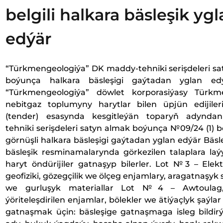
belgili halkara bäsleşik yg
edýär
“Türkmengeologiýa” DK maddy-tehniki serişdeleri sa
boýunça halkara bäsleşigi gaýtadan ygl
“Türkmengeologiýa” döwlet korporasiýasy Türkm
nebitgaz toplumyny harytlar bilen üpjün edijileri
(tender) esasynda kesgitleýän toparyň adynda
tehniki serişdeleri satyn almak boýunça №09/24 (1) be
görnüşli halkara bäsleşigi gaýtadan yglan edýär Bäsl
bäsleşik resminamalarynda görkezilen talaplara laý
haryt öndürijiler gatnaşyp bilerler. Lot №3 – Elekt
geofiziki, gözegçilik we ölçeg enjamlary, aragatnaşyk s
we gurluşyk materiallar Lot №4 – Awtoulag, 
ýöriteleşdirilen enjamlar, bölekler we ätiýaçlyk şaýlar
gatnaşmak üçin: bäsleşige gatnaşmaga isleg bildirý