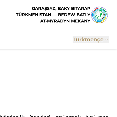
GARAŞSYZ, BAKY BITARAP
TÜRKMENISTAN — BEDEW BATLY
AT-MYRADYŇ MEKANY
Türkmençe