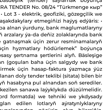
 bäsdeşlik (tender) saýlamak boýunça
No. 08/24 “Türkmenge кыр”
ot 3 - elektrik, geofiziki, gözegçilik we
şakdakylary etmegiňizi haýyş edýäris: •
aba alnan ýurduny, bank maglumatlaryny
arzalary ýa-da deňiz zolaklarynda bank
re gatnaşmak üçin zerur resminamalaryň
y üçin hyzmatlary hödürlemek” boýunça
sasy şertnama şertlerini alyň. Bäsleşige
lan (goşulan baha üçin salgydy we bank
çirmek üçin hasap-faktura ýazmaça ýüz
an doly tender teklibi (sitata) bilen bir
ň hasabyna pul alnandan soň serediler.
kezilen sanawa laýyklykda düzülmelidir.
Word formatda) we tehniki we ykdysady
lan edilen lotlaryň aýratynlyklaryny