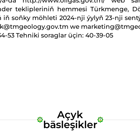
a-da http://www.oilgas.gov.tm/ web sah
er teklipleriniň hemmesi Türkmenge, Dö
ň iň soňky möhleti 2024-nji ýylyň 23-nji sen
: tdk@tmgeology.gov.tm we marketing@tmgeo
34-53 Tehniki soraglar üçin: 40-39-05
Açyk
bäsleşikler