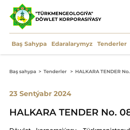
"TÜRKMENGEOLOGIÝA"
DÖWLET KORPORASIÝASY
Baş Sahypa
Edaralarymyz
Tenderler
Baş sahypa
>
Tenderler
>
HALKARA TENDER No.
23 Sentýabr 2024
HALKARA TENDER No. 0