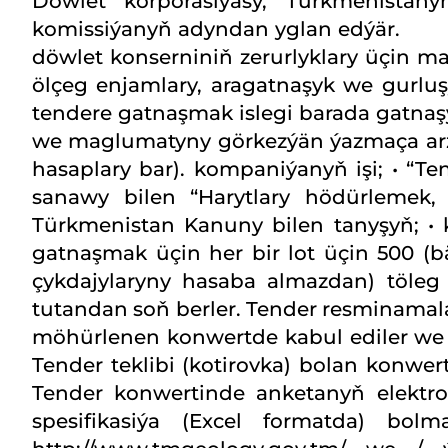
Döwlet korporasiýasy, Türkmenistany
komissiýanyň adyndan ygl
döwlet konserniniň zerurlyklary üçin mad
ölçeg enjamlary, aragatnaşyk we gurluşy
tendere gatnaşmak islegi barada gatna
we maglumatyny görkezýän ýazmaça arza
hasaplary bar). kompaniýanyň işi; • “
sanawy bilen “Harytlary hödürlemek, 
Türkmenistan Kanuny bilen tanyşyň; • kö
gatnaşmak üçin her bir lot üçin 500 (
çykdajylaryny hasaba almazdan) töleg
tutandan soň berler. Tender resminamalar
möhürlenen konwertde kabul ediler we 
Tender teklibi (kotirovka) bolan konwe
Tender konwertinde anketanyň elektro
spesifikasiýa (Excel formatda) bolm