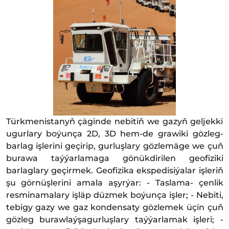
Türkmenistanyň çäginde nebitiň we gazyň geljekki
ugurlary boýunça 2D, 3D hem-de grawiki gözleg-
barlag işlerini geçirip, gurluşlary gözlemäge we çuň
burawa taýýarlamaga gönükdirilen geofiziki
barlaglary geçirmek. Geofizika ekspedisiýalar işleriň
şu görnüşlerini amala aşyrýar: - Taslama- çenlik
resminamalary işläp düzmek boýunça işler; - Nebiti,
tebigy gazy we gaz kondensaty gözlemek üçin çuň
gözleg burawlaýşagurluşlary taýýarlamak işleri; -