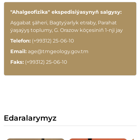
"Ahalgeofizika" ekspedisiýasynyň salgysy:
Aşgabat şäheri, Bagtyýarlyk etraby, Parahat
ýaşaýyş toplumy, G. Orazow köçesiniň 1-nji jay
Telefon:
(+99312) 25-06-10
Email:
age@tmgeology.gov.tm
Faks:
(+99312) 25-06-10
Edaralarymyz