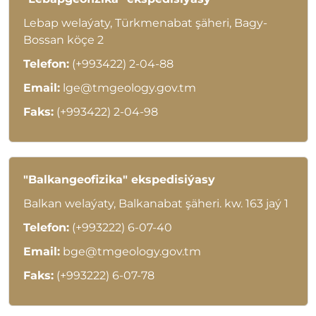
Lebap welaýaty, Türkmenabat şäheri, Bagy-
Bossan köçe 2
Telefon:
(+993422) 2-04-88
Email:
lge@tmgeology.gov.tm
Faks:
(+993422) 2-04-98
"Balkangeofizika" ekspedisiýasy
Balkan welaýaty, Balkanabat şäheri. kw. 163 jaý 1
Telefon:
(+993222) 6-07-40
Email:
bge@tmgeology.gov.tm
Faks:
(+993222) 6-07-78