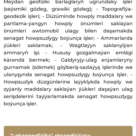
Meýdan geofiziki barlaglaryň ugrundaky işler
(seýsmiki gözleg, grawiki gözleg); - Topografiýa-
geodezik işleri; - Düzüminde howply maddalary we
partlama-ýangyn howply önümleri saklaýan
önümleri awtomobil ulagy bilen daşamakda
senagat howpsuzlygy boýunça işler; - Ammarlarda
ýükleri saklamak; - Wagtlaýyn saklanylýan
ammaryň işi; - Hususy gozgalmaýan emlägi
kärendä bermek; - Galdyryjy-ulag enjamlaryny
gurnamak (sökmek) göýberiş-sazlaýyş işlerinde we
ulanyşynda senagat howpsuzlygy boýunça işler. -
Howpsuzlyk düzgünlerine laýyklykda howply we
zyýanly maddalary saklaýan ýükleri daşaýan ulag
serişdelerini taýýarlamakda senagat howpsuzlygy
boýunça işler.
"Lebapgeofizika" ekspedisiýasy