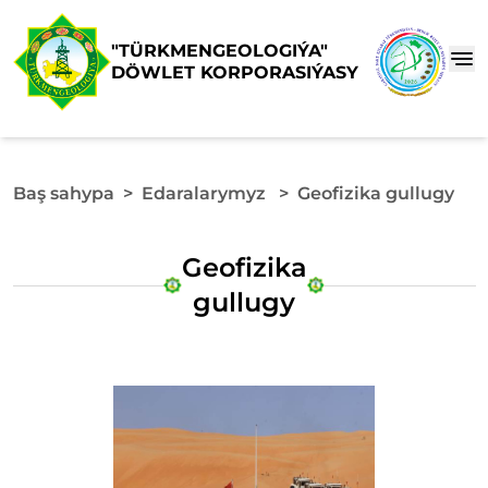
"TÜRKMENGEOLOGIÝA"
DÖWLET KORPORASIÝASY
Baş sahypa
>
Edaralarymyz
>
Geofizika gullugy
Geofizika
gullugy