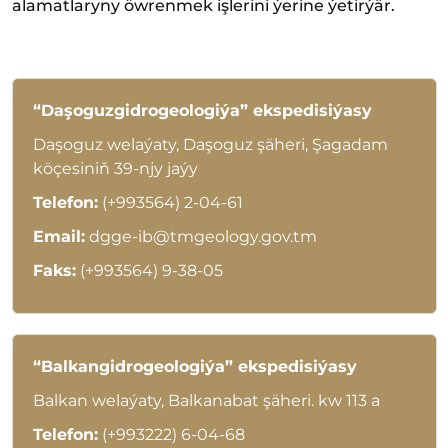
alamatlaryny öwrenmek işlerini ýerine ýetirýär.
“Daşoguzgidrogeologiýa” ekspedisiýasy
Daşoguz welaýaty, Daşoguz şäheri, Şagadam
köçesiniň 39-njy jaýy
Telefon:
(+993564) 2-04-61
Email:
dgge-ib@tmgeology.gov.tm
Faks:
(+993564) 9-38-05
“Balkangidrogeologiýa” ekspedisiýasy
Balkan welaýaty, Balkanabat şäheri. kw 113 a
Telefon:
(+993222) 6-04-68