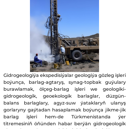
Gidrogeologiýa ekspedisiýalar geologiýa gözleg işleri
boýunça, barlag-agtaryş, synag-topbak guýulary
burawlamak, ölçeg-barlag işleri we geologiki-
gidrogeologik, geoekologik barlaglar, düzgün-
balans barlaglary, agyz-suw ýataklaryň ulanyş
gorlaryny gaýtadan hasaplamak boýunça jikme-jik
barlag işleri hem-de Türkmenistanda ýer
titremesiniň öňünden habar berýän gidrogeologik