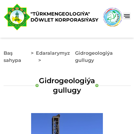
"TÜRKMENGEOLOGIÝA"
DÖWLET KORPORASIÝASY
Baş
>
Edaralarymyz
Gidrogeologiýa
sahypa
>
gullugy
Gidrogeologiýa
gullugy