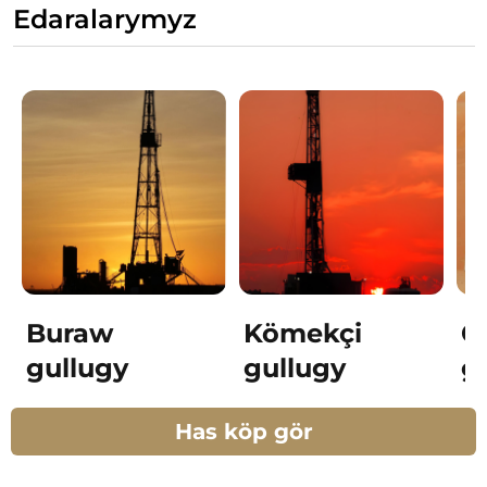
Edaralarymyz
Buraw
Kömekçi
G
gullugy
gullugy
g
Has köp gör