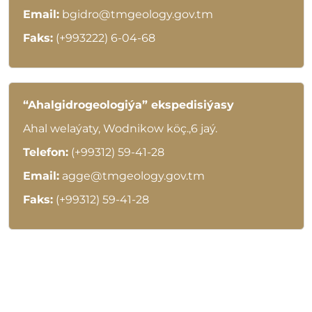
Email:
bgidro@tmgeology.gov.tm
Faks:
(+993222) 6-04-68
“Ahalgidrogeologiýa” ekspedisiýasy
Ahal welaýaty, Wodnikow köç.,6 jaý.
Telefon:
(+99312) 59-41-28
Email:
agge@tmgeology.gov.tm
Faks:
(+99312) 59-41-28