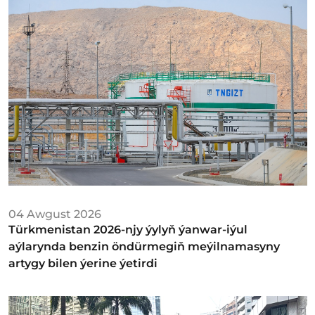
04 Awgust 2026
Türkmenistan 2026-njy ýylyň ýanwar-iýul
aýlarynda benzin öndürmegiň meýilnamasyny
artygy bilen ýerine ýetirdi