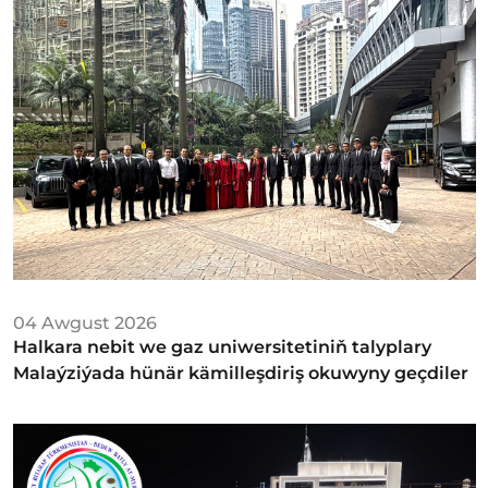
04 Awgust 2026
Halkara nebit we gaz uniwersitetiniň talyplary
Malaýziýada hünär kämilleşdiriş okuwyny geçdiler