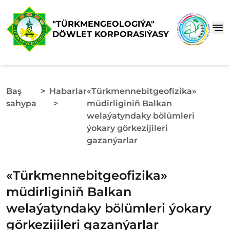
"TÜRKMENGEOLOGIÝA"
DÖWLET KORPORASIÝASY
Baş
>
Habarlar
«Türkmennebitgeofizika»
sahypa
>
müdirliginiň Balkan
welaýatyndaky bölümleri
ýokary görkezijileri
gazanýarlar
«Türkmennebitgeofizika»
müdirliginiň Balkan
welaýatyndaky bölümleri ýokary
görkezijileri gazanýarlar