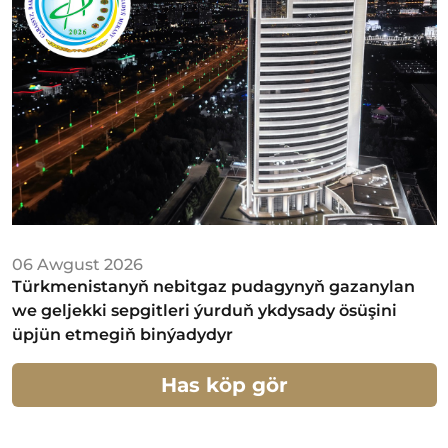
06 Awgust 2026
Türkmenistanyň nebitgaz pudagynyň gazanylan
we geljekki sepgitleri ýurduň ykdysady ösüşini
üpjün etmegiň binýadydyr
Has köp gör