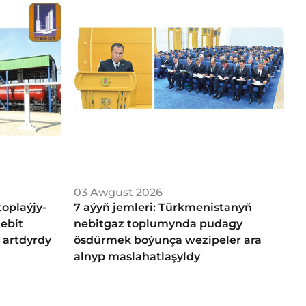
03 Awgust 2026
oplaýjy-
7 aýyň jemleri: Türkmenistanyň
nebit
nebitgaz toplumynda pudagy
 artdyrdy
ösdürmek boýunça wezipeler ara
alnyp maslahatlaşyldy