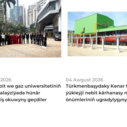
 2026
04 Awgust 2026
bit we gaz uniwersitetiniň
Türkmenbaşydaky Kenar t
Malaýziýada hünär
ýükleýji nebit kärhanasy 
riş okuwyny geçdiler
önümleriniň ugradylyşyny