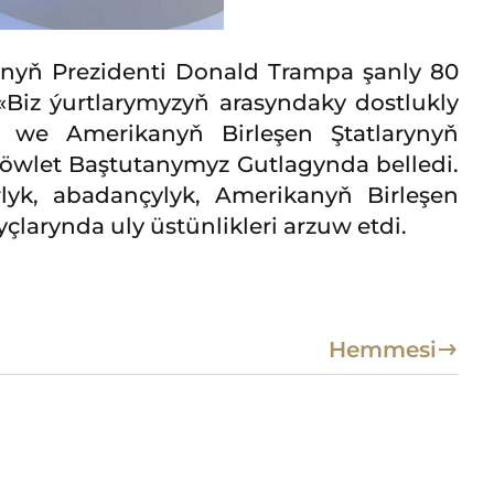
nyň Prezidenti Donald Trampa şanly 80
«Biz ýurtlarymyzyň arasyndaky dostlukly
 we Amerikanyň Birleşen Ştatlarynyň
döwlet Baştutanymyz Gutlagynda belledi.
lyk, abadançylyk, Amerikanyň Birleşen
larynda uly üstünlikleri arzuw etdi.
Hemmesi