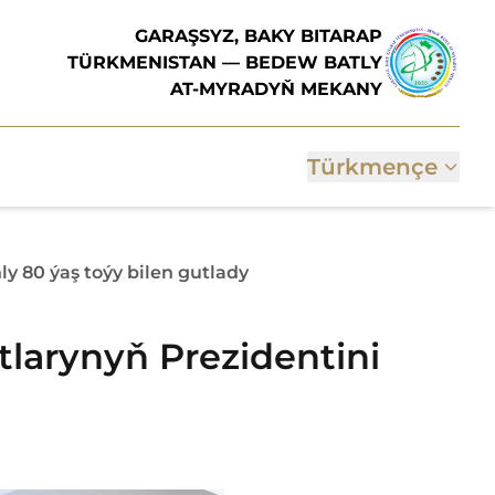
GARAŞSYZ, BAKY BITARAP
TÜRKMENISTAN — BEDEW BATLY
AT-MYRADYŇ MEKANY
Türkmençe
y 80 ýaş toýy bilen gutlady
larynyň Prezidentini