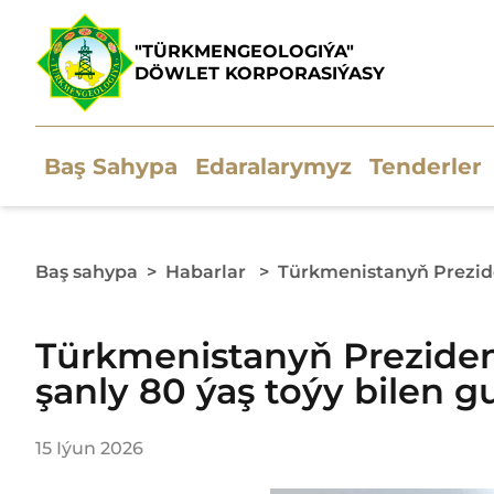
"TÜRKMENGEOLOGIÝA"
DÖWLET KORPORASIÝASY
Baş Sahypa
Edaralarymyz
Tenderler
Baş sahypa
>
Habarlar
>
Türkmenistanyň Preziden
Türkmenistanyň Prezident
şanly 80 ýaş toýy bilen g
15 Iýun 2026