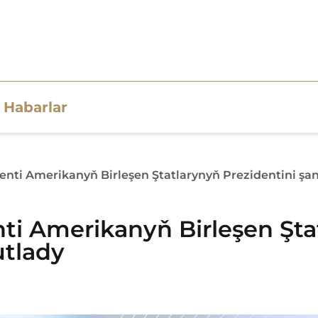
Habarlar
ti Amerikanyň Birleşen Ştatlarynyň Prezidentini şanl
i Amerikanyň Birleşen Ştat
utlady