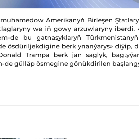
dimuhamedow Amerikanyň Birleşen Ştatlary
laglaryny we iň gowy arzuwlaryny iberdi. 
hem-de bu gatnaşyklaryň Türkmenistanyň
 ösdüriljekdigine berk ynanýarys» diýip, 
Donald Trampa berk jan saglyk, bagtyýar
-de gülläp ösmegine gönükdirilen başlangyç