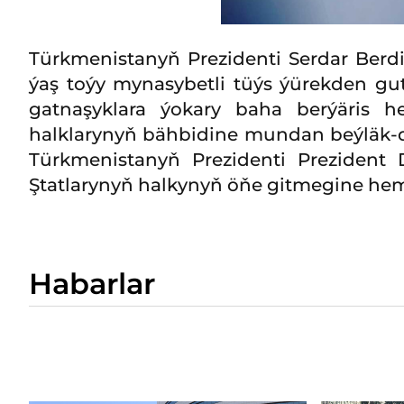
Türkmenistanyň Prezidenti Serdar Ber
ýaş toýy mynasybetli tüýs ýürekden gut
gatnaşyklara ýokary baha berýäris 
halklarynyň bähbidine mundan beýläk-de
Türkmenistanyň Prezidenti Prezident 
Ştatlarynyň halkynyň öňe gitmegine hem
Habarlar