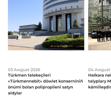
03 Awgust 2026
04 Awgust
Türkmen telekeçileri
Halkara ne
«Türkmennebit» döwlet konserniniň
talyplary 
önümi bolan polipropileni satyn
kämilleşdi
aldylar