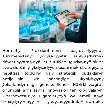
Hormatly Prezidentimiziň baştutanlygynda
Türkmenistanyň ykdysadyýetini sanlylaşdyrmak
döwlet syýasatynyň ileri tutulýan ugurlarynyň birine
öwrüldi. Sanly ykdysadyýeti ösdürmek strategiýasy
nebitgaz toplumy ýaly strategik pudaklaryň
netijeliligini we bäsdeşlige ukyplylygyny
ýokarlandyrmaga gönükdirilendir. Häzirki wagtda
önümçilik amallaryna innowasion tehnologiýalaryň,
kiberhowpsuzlyk ulgamlarynyň we emeli aňyň
ornaşdyrylmagy milli ykdysadyýetimiziň durnukly