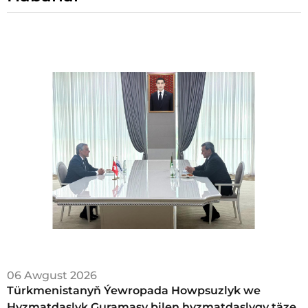
06 Awgust 2026
Türkmenistanyň Ýewropada Howpsuzlyk we
Hyzmatdaşlyk Guramasy bilen hyzmatdaşlygy täze