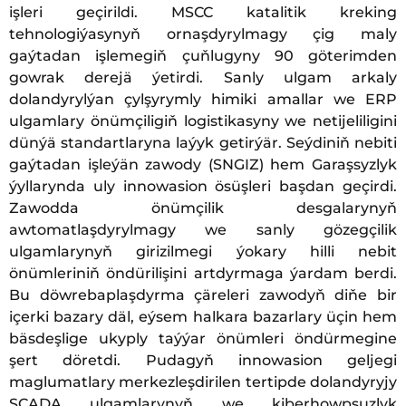
işleri geçirildi. MSCC katalitik kreking
tehnologiýasynyň ornaşdyrylmagy çig maly
gaýtadan işlemegiň çuňlugyny 90 göterimden
gowrak derejä ýetirdi. Sanly ulgam arkaly
dolandyrylýan çylşyrymly himiki amallar we ERP
ulgamlary önümçiligiň logistikasyny we netijeliligini
dünýä standartlaryna laýyk getirýär. Seýdiniň nebiti
gaýtadan işleýän zawody (SNGIZ) hem Garaşsyzlyk
ýyllarynda uly innowasion ösüşleri başdan geçirdi.
Zawodda önümçilik desgalarynyň
awtomatlaşdyrylmagy we sanly gözegçilik
ulgamlarynyň girizilmegi ýokary hilli nebit
önümleriniň öndürilişini artdyrmaga ýardam berdi.
Bu döwrebaplaşdyrma çäreleri zawodyň diňe bir
içerki bazary däl, eýsem halkara bazarlary üçin hem
bäsdeşlige ukyply taýýar önümleri öndürmegine
şert döretdi. Pudagyň innowasion geljegi
maglumatlary merkezleşdirilen tertipde dolandyryjy
SCADA ulgamlarynyň we kiberhowpsuzlyk