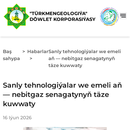
"TÜRKMENGEOLOGIÝA"
DÖWLET KORPORASIÝASY
Baş
>
Habarlar
Sanly tehnologiýalar we emeli
sahypa
>
aň — nebitgaz senagatynyň
täze kuwwaty
Sanly tehnologiýalar we emeli aň
— nebitgaz senagatynyň täze
kuwwaty
16 Iýun 2026