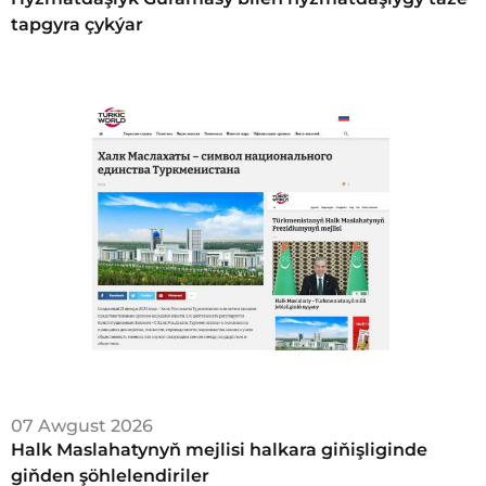
tapgyra çykýar
07 Awgust 2026
Halk Maslahatynyň mejlisi halkara giňişliginde
giňden şöhlelendiriler