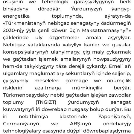
ösüşiniň we tehnologik garaşsyzlygynyň berk
binýadyny döredýär. Ýurdumyzyň ýangyç-
energetika toplumynda, aýratyn-da
«Türkmenistanyň nebitgaz senagatyny ösdürmegiň
2030-njy ýyla çenli döwür üçin Maksatnamasynyň»
çäklerinde uly özgertmeler amala aşyrylýar.
Nebitgaz ýataklarynda «akylly» känler we guýular
konsepsiýalarynyň ulanylmagy, çig maly çykarmak
we gaýtadan işlemek amallarynyň howpsuzlygyny
hem-de takyklygyny täze derejä çykardy. Emeli aň
ulgamlary maglumatlary sekuntlaryň içinde seljerip,
çylşyrymly meseleleri çözmäge we önümçilik
risklerini azaltmaga mümkinçilik berýär.
Türkmenbaşydaky nebiti gaýtadan işleýän zawodlar
toplumy (TNGIZT) ýurdumyzyň senagat
kuwwatynyň iň döwrebap nusgasy bolup durýar. Bu
iri nebithimiýa klasterinde Ýaponiýanyň,
Germaniýanyň we ABŞ-nyň öňdebaryjy
tehnologiýalary esasynda düýpli döwrebaplaşdyrma