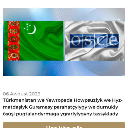
06 Awgust 2026
Türkmenistan we Ýew­ro­pa­da Howp­suz­lyk we Hyz­
mat­daş­lyk Gu­ra­ma­sy­ parahatçylygy we durnukly
ösüşi pugtalandyrmaga ygrarlylygyny tassyklady