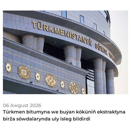
06 Awgust 2026
Türkmen bitumyna we buýan köküniň ekstraktyna
birža söwdalarynda uly isleg bildirdi