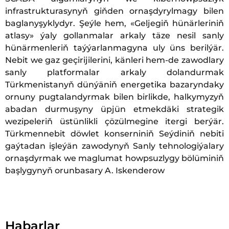
infrastrukturasynyň giňden ornaşdyrylmagy bilen
baglanyşyklydyr. Şeýle hem, «Geljegiň hünärleriniň
atlasy» ýaly gollanmalar arkaly täze nesil sanly
hünärmenleriň taýýarlanmagyna uly üns berilýär.
Nebit we gaz geçirijilerini, känleri hem-de zawodlary
sanly platformalar arkaly dolandurmak
Türkmenistanyň dünýäniň energetika bazaryndaky
ornuny pugtalandyrmak bilen birlikde, halkymyzyň
abadan durmuşyny üpjün etmekdäki strategik
wezipeleriň üstünlikli çözülmegine itergi berýär.
Türkmennebit döwlet konserniniň Seýdiniň nebiti
gaýtadan işleýän zawodynyň Sanly tehnologiýalary
ornaşdyrmak we maglumat howpsuzlygy bölüminiň
başlygynyň orunbasary A. Iskenderow
Habarlar