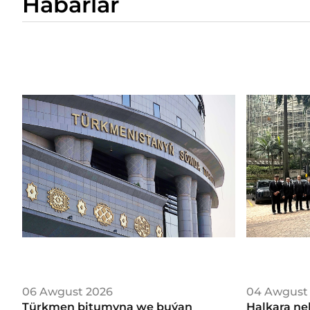
Habarlar
06 Awgust 2026
04 Awgust
Türkmen bitumyna we buýan
Halkara ne