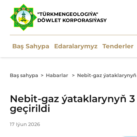
"TÜRKMENGEOLOGIÝA"
DÖWLET KORPORASIÝASY
Baş Sahypa
Edaralarymyz
Tenderler
Baş sahypa
>
Habarlar
>
Nebit-gaz ýataklarynyň
Nebit-gaz ýataklarynyň 
geçirildi
17 Iýun 2026