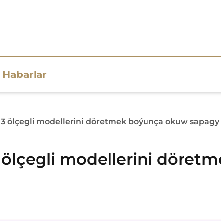
Habarlar
 3 ölçegli modellerini döretmek boýunça okuw sapagy g
3 ölçegli modellerini döre