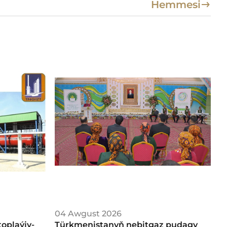
Hemmesi
04 Awgust 2026
oplaýjy-
Türkmenistanyň nebitgaz pudagy