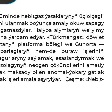
üminde nebitgaz ýataklarynyň üç ölçegli
ini ulanmak boýunça amaly okuw sapagy
 gatnaşdylar. Halypa alymlaryň we ylmy
magyna ýardam edýär. «Türkmengaz» döwlet
istanyň platforma bölegi we Günorta —
 barlaglaryň hem-de buraw işleriniň
ugurlaryny saýlamak, esaslandyrmak we
m zolagynyň neogen çökündilerini amatly
ak maksady bilen anomal-ýokary gatlak
ak işleri amala aşyrylýar. Çeşme: «Nebit-