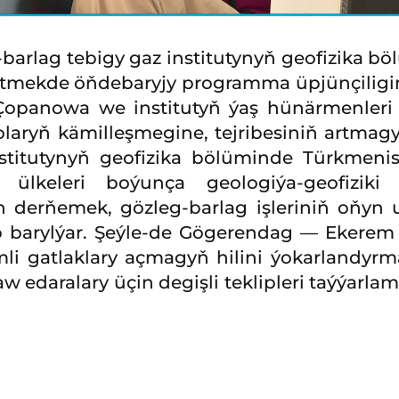
rlag tebigy gaz institutynyň geofizika böl
retmekde öňdebaryjy programma üpjünçilig
 Çopanowa we institutyň ýaş hünärmenleri
egi olaryň kämilleşmegine, tejribesiniň art
nstitutynyň geofizika bölüminde Türkmen
 ülkeleri boýunça geologiýa-geofiziki
 derňemek, gözleg-barlag işleriniň oňyn 
lnyp barylýar. Şeýle-de Gögerendag — Ekere
 gatlaklary açmagyň hilini ýokarlandyrm
 edaralary üçin degişli teklipleri taýýarlam