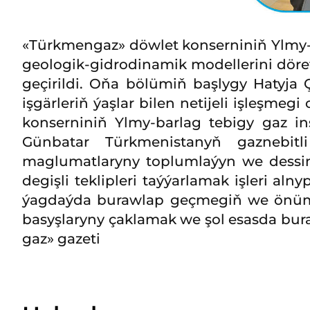
«Türkmengaz» döwlet konserniniň Ylmy-ba
geologik-gidrodinamik modellerini dö
geçirildi. Oňa bölümiň başlygy Hatyja
işgärleriň ýaşlar bilen netijeli işleşm
konserniniň Ylmy-barlag tebigy gaz i
Günbatar Türkmenistanyň gaznebitli
maglumatlaryny toplumlaýyn we dessin
degişli teklipleri taýýarlamak işleri a
ýagdaýda burawlap geçmegiň we önümli
basyşlaryny çaklamak we şol esasda buraw
gaz» gazeti