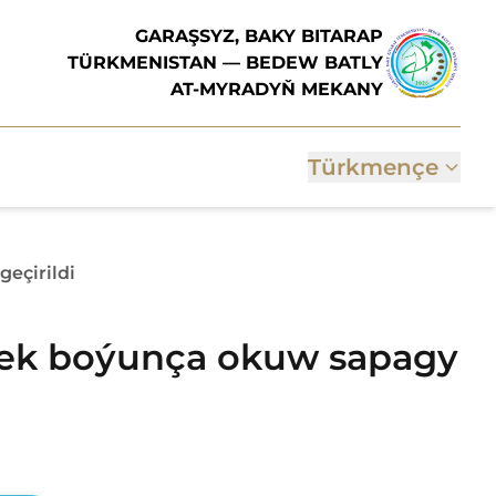
GARAŞSYZ, BAKY BITARAP
TÜRKMENISTAN — BEDEW BATLY
AT-MYRADYŇ MEKANY
Türkmençe
eçirildi
tmek boýunça okuw sapagy