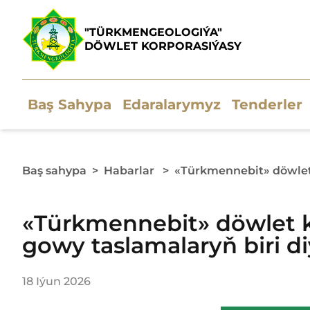
"TÜRKMENGEOLOGIÝA"
DÖWLET KORPORASIÝASY
Baş Sahypa
Edaralarymyz
Tenderler
Baş sahypa
>
Habarlar
>
«Türkmennebit» döwlet k
«Türkmennebit» döwlet ko
gowy taslamalaryň biri diý
18 Iýun 2026