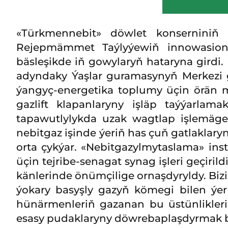
«Türkmennebit» döwlet konserniniň «
Rejepmämmet Taýlyýewiň innowasion 
bäsleşikde iň gowylaryň hataryna gird
adyndaky Ýaşlar guramasynyň Merkezi 
ýangyç-energetika toplumy üçin örän m
gazlift klapanlaryny işläp taýýarlama
tapawutlylykda uzak wagtlap işlemäge 
nebitgaz işinde ýeriň has çuň gatlaklar
orta çykýar. «Nebitgazylmytaslama» ins
üçin tejribe-senagat synag işleri geçiri
känlerinde önümçilige ornaşdyryldy. Bi
ýokary basyşly gazyň kömegi bilen ýer
hünärmenleriň gazanan bu üstünlikleri
esasy pudaklaryny döwrebaplaşdyrmak bo