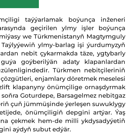
mçiligi taýýarlamak boýunça inženeri
asynda geçirilen ylmy işler boýunça
ademiýasy we Türkmenistanyň Magtymguly
Taýlyýewiň ylmy-barlag işi ýurdumyzyň
ardan nebit çykarmakda täze, ygtybarly
gi guýa goýberilýän adaty klapanlardan
ülenligindedir. Türkmen nebitçileriniň
 çözgütleri, enjamlary döretmek meselesi
azlift klapanyny önümçilige ornaşdyrmak
den soňra Goturdepe, Barsagelmez nebitgaz
ýeriň çuň jümmüşinde ýerleşen suwuklygy
ijede, önümçiligiň depgini artýar. Ýaş
runa çekmek hem-de milli ykdysadyýetiň
gini aýdyň subut edýär.