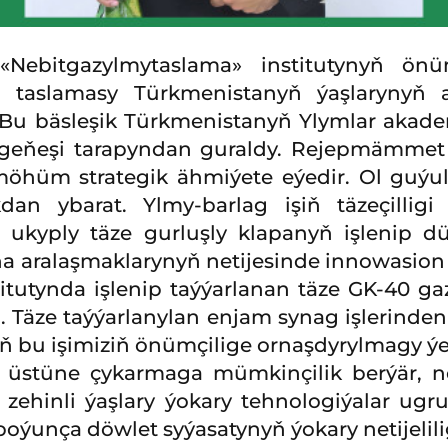
Nebitgazylmytaslama» institutynyň önü
taslamasy Türkmenistanyň ýaşlarynyň ar
i. Bu bäsleşik Türkmenistanyň Ylymlar ak
geňeşi tarapyndan guraldy. Rejepmämmet 
öhüm strategik ähmiýete eýedir. Ol guýul
kdan ybarat. Ylmy-barlag işiň täzeçilli
ukyply täze gurluşly klapanyň işlenip düz
yna aralaşmaklarynyň netijesinde innowasion
titutynda işlenip taýýarlanan täze GK-40 g
ldi. Täze taýýarlanylan enjam synag işlerin
ziň bu işimiziň önümçilige ornaşdyrylmagy 
 üstüne çykarmaga mümkinçilik berýär, net
 zehinli ýaşlary ýokary tehnologiýalar ug
ýunça döwlet syýasatynyň ýokary netijelili