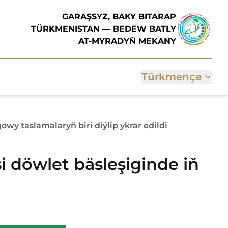
GARAŞSYZ, BAKY BITARAP
TÜRKMENISTAN — BEDEW BATLY
AT-MYRADYŇ MEKANY
Türkmençe
wy taslamalaryň biri diýlip ykrar edildi
 döwlet bäsleşiginde iň