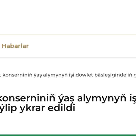
Habarlar
onserniniň ýaş alymynyň işi döwlet bäsleşiginde iň go
nserniniň ýaş alymynyň işi
lip ykrar edildi